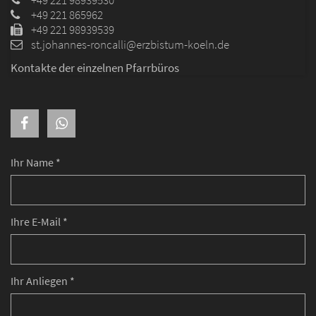
+49 221 98939530
+49 221 865962
+49 221 98939539
st.johannes-roncalli@erzbistum-koeln.de
Kontakte der einzelnen Pfarrbüros
Ihr Name *
Ihre E-Mail *
Ihr Anliegen *