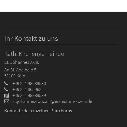
Ihr Kontakt zu uns
Kath. Kirchengemeinde
St. Johannes XXIII.
An St. Adelheid 5
51109
Köln
+49 221 98939530
+49 221 865962
+49 221 98939539
st.johannes-roncalli@erzbistum-koeln.de
Kontakte der einzelnen Pfarrbüros