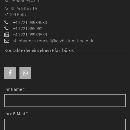
St. Johannes XXIII.
An St. Adelheid 5
51109
Köln
+49 221 98939530
+49 221 865962
+49 221 98939539
st.johannes-roncalli@erzbistum-koeln.de
Kontakte der einzelnen Pfarrbüros
Ihr Name *
Ihre E-Mail *