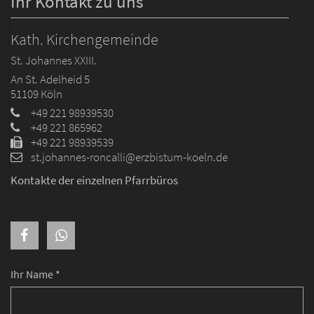
Ihr Kontakt zu uns
Kath. Kirchengemeinde
St. Johannes XXIII.
An St. Adelheid 5
51109
Köln
+49 221 98939530
+49 221 865962
+49 221 98939539
st.johannes-roncalli@erzbistum-koeln.de
Kontakte der einzelnen Pfarrbüros
Ihr Name *