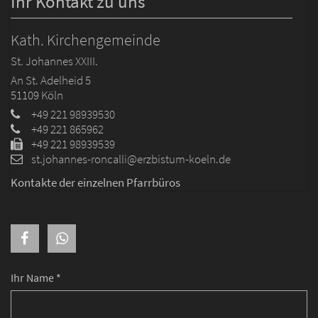
Ihr Kontakt zu uns
Kath. Kirchengemeinde
St. Johannes XXIII.
An St. Adelheid 5
51109
Köln
+49 221 98939530
+49 221 865962
+49 221 98939539
st.johannes-roncalli@erzbistum-koeln.de
Kontakte der einzelnen Pfarrbüros
Ihr Name *