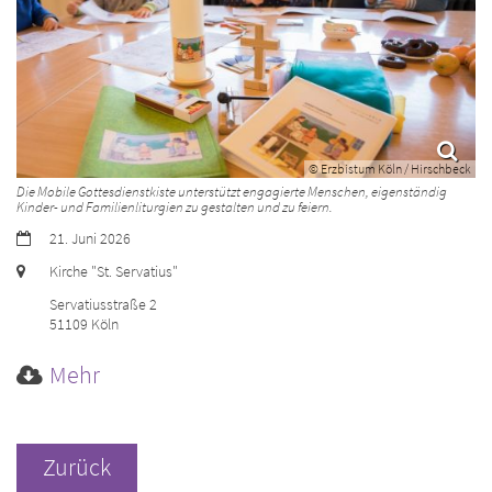
© Erzbistum Köln / Hirschbeck
Die Mobile Gottesdienstkiste unterstützt engagierte Menschen, eigenständig
Kinder- und Familienliturgien zu gestalten und zu feiern.
Datum:
21. Juni 2026
Ort:
Kirche "St. Servatius"
Servatiusstraße 2
51109
Köln
Mehr
Zurück