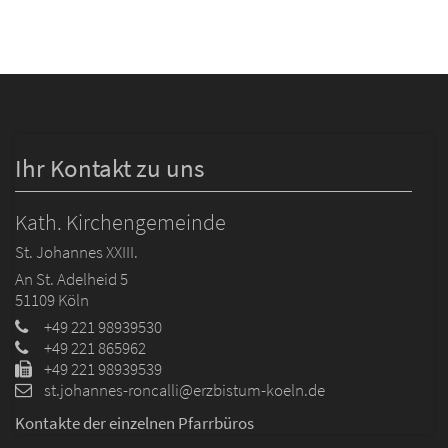
Ihr Kontakt zu uns
Kath. Kirchengemeinde
St. Johannes XXIII.
An St. Adelheid 5
51109
Köln
+49 221 98939530
+49 221 865962
+49 221 98939539
st.johannes-roncalli@erzbistum-koeln.de
Kontakte der einzelnen Pfarrbüros