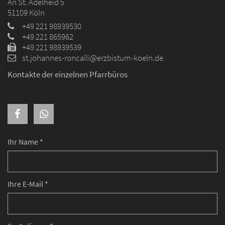
An St. Adelheid 5
51109
Köln
+49 221 98939530
+49 221 865962
+49 221 98939539
st.johannes-roncalli@erzbistum-koeln.de
Kontakte der einzelnen Pfarrbüros
Ihr Name *
Ihre E-Mail *