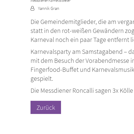
Messdiener Karnevalsfeier
Von:
Yannik Gran
Die Gemeindemitglieder, die am verga
statt in den rot-weißen Gewändern z
Karneval noch ein paar Tage entfernt l
Karnevalsparty am Samstagabend – da st
mit dem Besuch der Vorabendmesse in S
Fingerfood-Buffet und Karnevalsmusik w
gespielt.
Die Messdiener Roncalli sagen 3x Köll
Zurück