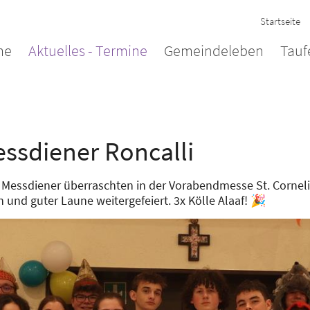
Startseite
me
Aktuelles - Termine
Gemeindeleben
Tauf
ssdiener Roncalli
Messdiener überraschten in der Vorabendmesse St. Cornel
und guter Laune weitergefeiert. 3x Kölle Alaaf! 🎉