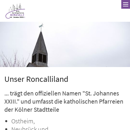
Zum Inhalt springen
Unser Roncalliland
... trägt den offiziellen Namen "St. Johannes
XXIII." und umfasst die katholischen Pfarreien
der Kölner Stadtteile
Ostheim,
Neubrück und