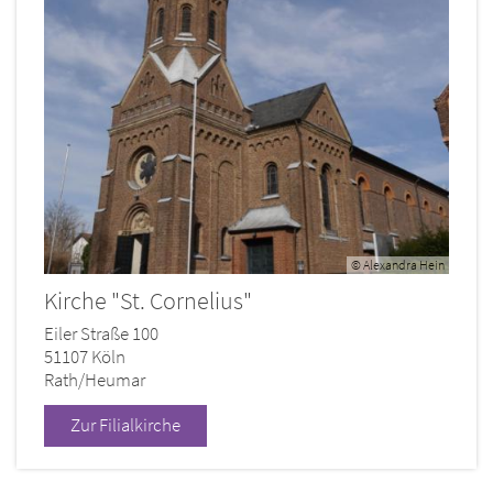
© Alexandra Hein
Kirche "St. Cornelius"
Eiler Straße 100
51107
Köln
Rath/Heumar
Zur Filialkirche