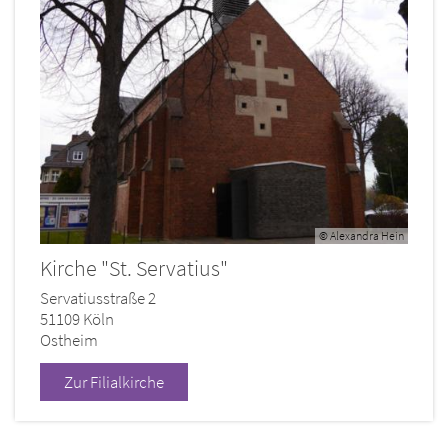
© Alexandra Hein
Kirche "St. Servatius"
Servatiusstraße 2
51109
Köln
Ostheim
Zur Filialkirche