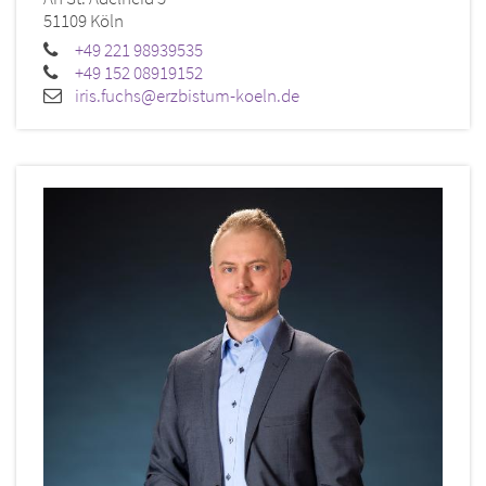
51109
Köln
+49 221 98939535
+49 152 08919152
iris.fuchs@erzbistum-koeln.de