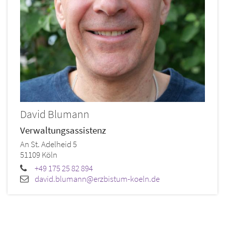
David
Blumann
Verwaltungsassistenz
An St. Adelheid 5
51109
Köln
+49 175 25 82 894
david.blumann@erzbistum-koeln.de