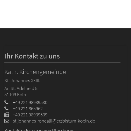
Ihr Kontakt zu uns
Kath. Kirchengemeinde
St. Johannes XXIII.
An St. Adelheid 5
51109
Köln
+49 221 98939530
+49 221 865962
+49 221 98939539
st.johannes-roncalli@erzbistum-koeln.de
Kontakte der einzelnen Pfarrbüros